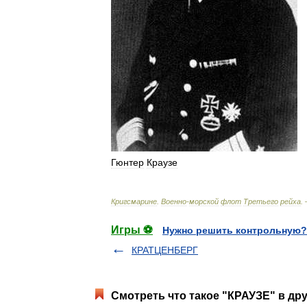
Гюнтер
Краузе
Кригсмарине
.
Военно
-
морской
флот
Третьего
рейха
.
Игры ⚽
Нужно решить контрольную?
КРАТЦЕНБЕРГ
Смотреть что такое "КРАУЗЕ" в дру