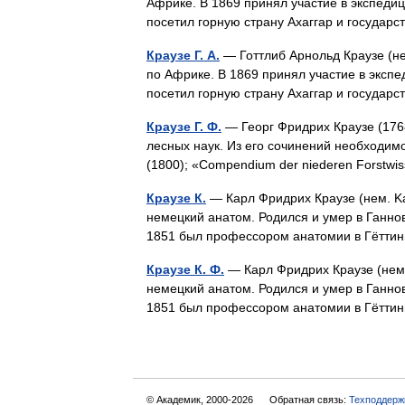
Африке. В 1869 принял участие в экспеди
посетил горную страну Ахаггар и госуда
Краузе Г. А.
— Готтлиб Арнольд Краузе (нем
по Африке. В 1869 принял участие в экспе
посетил горную страну Ахаггар и госуда
Краузе Г. Ф.
— Георг Фридрих Краузе (176
лесных наук. Из его сочинений необходимо
(1800); «Compendium der niederen Forstw
Краузе К.
— Карл Фридрих Краузе (нем. Kar
немецкий анатом. Родился и умер в Ганно
1851 был профессором анатомии в Гётт
Краузе К. Ф.
— Карл Фридрих Краузе (нем. 
немецкий анатом. Родился и умер в Ганно
1851 был профессором анатомии в Гётт
© Академик, 2000-2026
Обратная связь:
Техподдерж