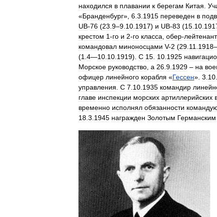
находился
в
плавании
к
берегам
Китая
.
Уч
«
Бранденбург
»,
6
.
3
.
1915
переведен
в
под
UB
-
76
(
23
.
9
–
9
.
10
.
1917
)
и
UB
-
83
(
15
.
10
.
191
крестом
1
-
го
и
2
-
го
класса
,
обер
-
лейтенант
командовал
миноносцами
V
-
2
(
29
.
11
.
1918
(
1
.
4
—
10
.
10
.
1919
).
С
15
.
10
.
1925
навигаци
Морское
руководство
,
а
26
.
9
.
1929
–
на
вое
офицер
линейного
корабля
«
Гессен
».
3
.
10
управления
.
С
7
.
10
.
1935
командир
линейн
главе
инспекции
морских
артиллерийских
временно
исполнял
обязанности
команду
18
.
3
.
1945
награжден
Золотым
Германским