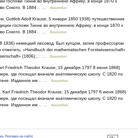
ции госпожи Тинне во внутреннюю Африку; в конце 1870 х
рство Сокото. В 1884… …
Википедия
. Gottlob Adolf Krause; 5 января 1850 1938) путешественник
диции госпожи Тинне во внутреннюю Африку; в конце 1870 х
рство Сокото. В 1884… …
Википедия
8 1836) немецкий лесовод. Был купцом, затем профессором
 отметить: «Handbuch der mathematischen Forstwissenschaft»
issenschaft» (1806);… …
Википедия
l Friedrich Theodor Krause; 15 декабря 1797 8 июня 1868)
вере, где посещал вначале анатомическую школу. С 1820 по
ингене. Изданное им… …
Википедия
Karl Friedrich Theodor Krause; 15 декабря 1797 8 июня 1868)
вере, где посещал вначале анатомическую школу. С 1820 по
ингене. Изданное им… …
Википедия
ка
,
Реклама на сайте