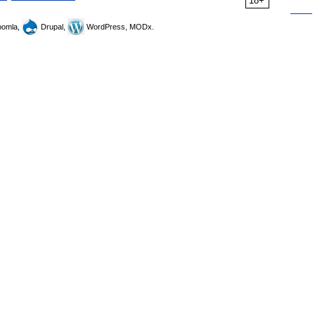
18+
omla,
Drupal,
WordPress, MODx.