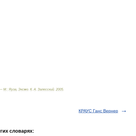
 —
М
.
:
Яуза
,
Эксмо
.
К
.
А
.
Залесский
.
2005
.
КРАУС Ганс Вернер
гих словарях: