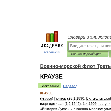
Словари и энциклоп
academic.ru
Военно-морской флот Третьего рейха
Военно-морской флот Треть
КРАУЗЕ
Толкование
Перевод
КРАУЗЕ
(
krause
)
Гюнтер
(
25
.
1
.
1890
,
Вильгельмсха
вице
-
адмирал
(
1
.
2
.
1942
).
1
.
4
.
1909
поступи
«
Виктория
Луиза
»
и
в
военно
-
морском
учи