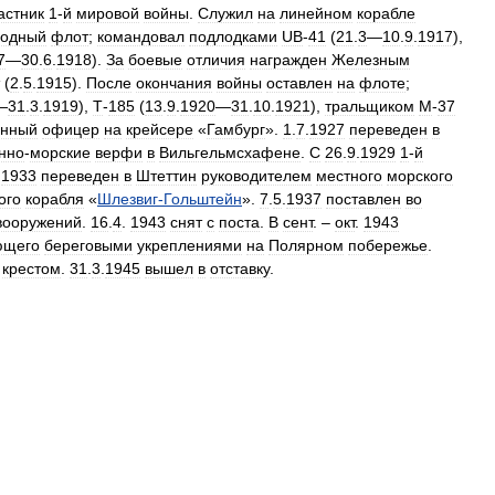
астник
1
-
й
мировой
войны
.
Служил
на
линейном
корабле
водный
флот
;
командовал
подлодками
UB
-
41
(
21
.
3
—
10
.
9
.
1917
),
7
—
30
.
6
.
1918
).
За
боевые
отличия
награжден
Железным
(
2
.
5
.
1915
).
После
окончания
войны
оставлен
на
флоте
;
—
31
.
3
.
1919
),
Т
-
185
(
13
.
9
.
1920
—
31
.
10
.
1921
),
тральщиком
М
-
37
онный
офицер
на
крейсере
«
Гамбург
».
1
.
7
.
1927
переведен
в
нно
-
морские
верфи
в
Вильгельмсхафене
.
С
26
.
9
.
1929
1
-
й
.
1933
переведен
в
Штеттин
руководителем
местного
морского
ого
корабля
«
Шлезвиг
-
Гольштейн
».
7
.
5
.
1937
поставлен
во
вооружений
.
16
.
4
.
1943
снят
с
поста
.
В
сент
. –
окт
.
1943
ющего
береговыми
укреплениями
на
Полярном
побережье
.
крестом
.
31
.
3
.
1945
вышел
в
отставку
.