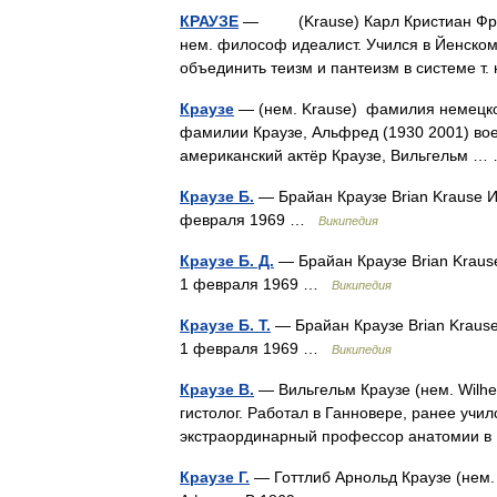
КРАУЗЕ
— (Krause) Карл Кристиан Фридри
нем. философ идеалист. Учился в Йенском
объединить теизм и пантеизм в системе т
Краузе
— (нем. Krause) фамилия немецко
фамилии Краузе, Альфред (1930 2001) во
американский актёр Краузе, Вильгельм 
Краузе Б.
— Брайан Краузе Brian Krause 
февраля 1969 …
Википедия
Краузе Б. Д.
— Брайан Краузе Brian Krau
1 февраля 1969 …
Википедия
Краузе Б. Т.
— Брайан Краузе Brian Kraus
1 февраля 1969 …
Википедия
Краузе В.
— Вильгельм Краузе (нем. Wilhe
гистолог. Работал в Ганновере, ранее учи
экстраординарный профессор анатомии в
Краузе Г.
— Готтлиб Арнольд Краузе (нем. 