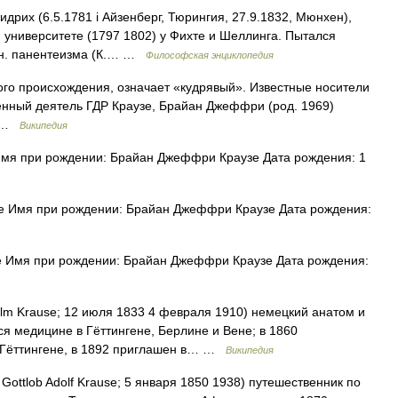
х (6.5.1781 i Айзенберг, Тюрингия, 27.9.1832, Мюнхен),
 университете (1797 1802) у Фихте и Шеллинга. Пытался
. н. панентеизма (К.… …
Философская энциклопедия
го происхождения, означает «кудрявый». Известные носители
енный деятель ГДР Краузе, Брайан Джеффри (род. 1969)
… …
Википедия
Имя при рождении: Брайан Джеффри Краузе Дата рождения: 1
se Имя при рождении: Брайан Джеффри Краузе Дата рождения:
e Имя при рождении: Брайан Джеффри Краузе Дата рождения:
lm Krause; 12 июля 1833 4 февраля 1910) немецкий анатом и
лся медицине в Гёттингене, Берлине и Вене; в 1860
 Гёттингене, в 1892 приглашен в… …
Википедия
Gottlob Adolf Krause; 5 января 1850 1938) путешественник по